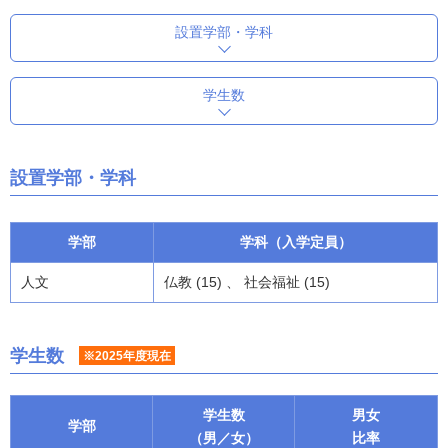
設置学部・学科
学生数
設置学部・学科
学部
学科（入学定員）
人文
仏教 (15) 、 社会福祉 (15)
学生数
※2025年度現在
学生数
男女
学部
（男／女）
比率