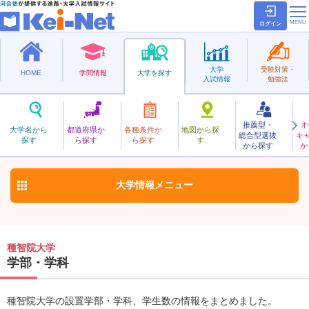
ログイン
大学
受験対策・
HOME
学問情報
大学を探す
入試情報
勉強法
推薦型・
オ
しゅちいん
大学名から
都道府県か
各種条件か
地図から探
総合型選抜
キ
種智院大学
探す
ら探す
ら探す
す
私立
から探す
か
お気に入り
大学情報
メニュー
種智院大学
学部・学科
種智院大学の設置学部・学科、学生数の情報をまとめました。