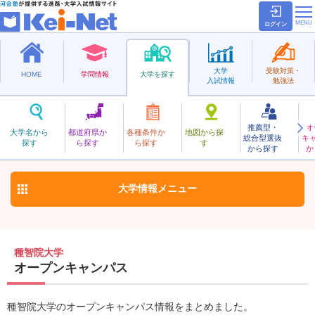
ログイン
大学
受験対策・
HOME
学問情報
大学を探す
入試情報
勉強法
推薦型・
オ
しゅちいん
大学名から
都道府県か
各種条件か
地図から探
総合型選抜
キ
種智院大学
探す
ら探す
ら探す
す
私立
から探す
か
お気に入り
大学情報
メニュー
種智院大学
オープンキャンパス
種智院大学のオープンキャンパス情報をまとめました。