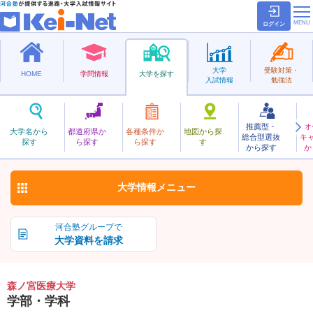
ログイン
大学
受験対策・
HOME
学問情報
大学を探す
入試情報
勉強法
推薦型・
オ
もりのみやいりょう
大学名から
都道府県か
各種条件か
地図から探
総合型選抜
キ
森ノ宮医療大学
探す
ら探す
ら探す
す
私立
から探す
か
お気に入り
大学情報
メニュー
河合塾グループで
大学資料を請求
森ノ宮医療大学
学部・学科