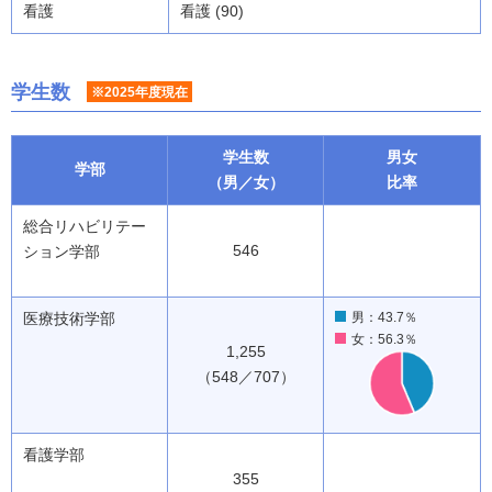
看護
看護 (90)
学生数
※2025年度現在
学生数
男女
学部
（男／女）
比率
総合リハビリテー
546
ション学部
医療技術学部
男：43.7％
女：56.3％
1,255
（548／707）
看護学部
355