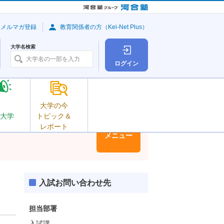
・メルマガ登録
教育関係者の方（Kei-Net Plus）
大学名検索
ログイン
大学の今
大学
トピック＆
レポート
大学情報
メニュー
入試お問い合わせ先
担当部署
入試課