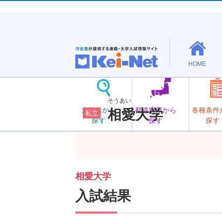
HOME
そうあい
大学名から
都道府県から
各種条件
相愛大学
私立
探す
探す
探す
相愛大学
入試結果