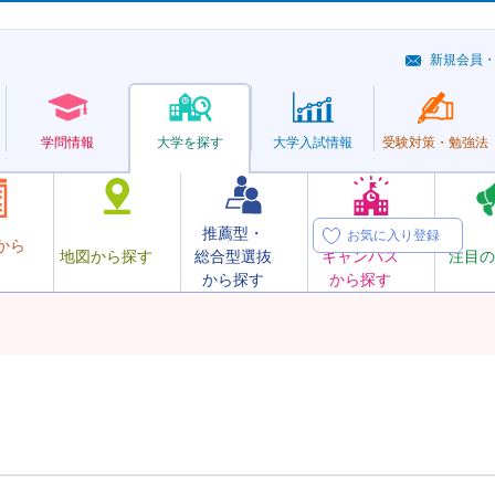
新規会員
学問情報
大学を探す
大学
入試情報
受験対策・
勉強法
推薦型・
オープン
お気に入り登録
から
地図から探す
総合型選抜
キャンパス
注目の
から探す
から探す