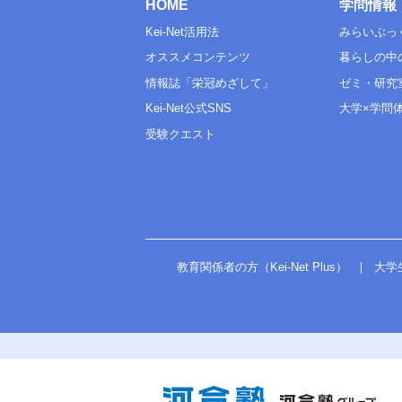
HOME
学問情報
Kei-Net活用法
みらいぶっ
オススメコンテンツ
暮らしの中
情報誌「栄冠めざして」
ゼミ・研究
Kei-Net公式SNS
大学×学問
受験クエスト
教育関係者の方（Kei-Net Plus）
大学