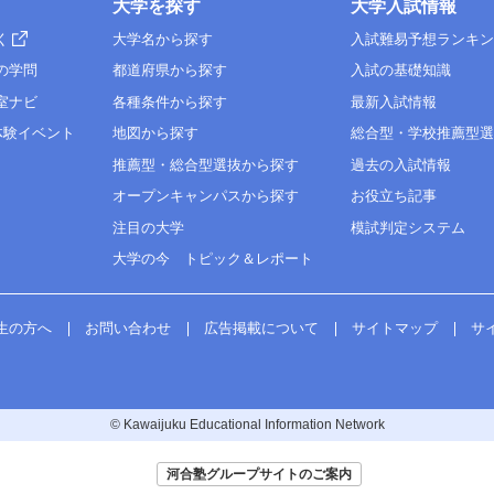
大学を探す
大学入試情報
く
大学名から探す
入試難易予想ランキ
の学問
都道府県から探す
入試の基礎知識
室ナビ
各種条件から探す
最新入試情報
体験イベント
地図から探す
総合型・学校推薦型
推薦型・総合型選抜から探す
過去の入試情報
オープンキャンパスから探す
お役立ち記事
注目の大学
模試判定システム
大学の今 トピック＆レポート
生の方へ
お問い合わせ
広告掲載について
サイトマップ
サ
© Kawaijuku Educational Information Network
河合塾グループサイトのご案内