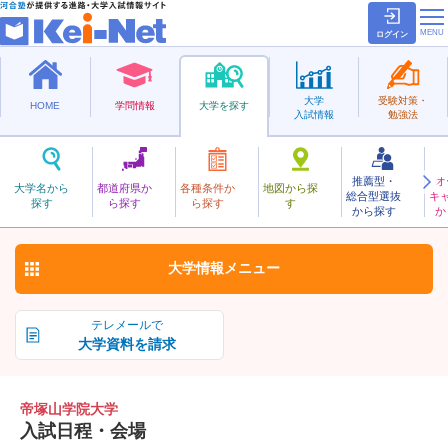
ログイン
大学
受験対策・
HOME
学問情報
大学を探す
入試情報
勉強法
推薦型・
オ
てづかやまがくいん
大学名から
都道府県か
各種条件か
地図から探
総合型選抜
キ
帝塚山学院大学
探す
ら探す
ら探す
す
私立
から探す
か
お気に入り
大学情報
メニュー
テレメールで
大学資料を請求
帝塚山学院大学
入試日程・会場