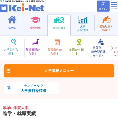
ログイン
大学
受験対策・
HOME
学問情報
大学を探す
入試情報
勉強法
推薦型・
オ
てづかやまがくいん
大学名から
都道府県か
各種条件か
地図から探
総合型選抜
キ
帝塚山学院大学
探す
ら探す
ら探す
す
私立
から探す
か
お気に入り
大学情報
メニュー
テレメールで
大学資料を請求
帝塚山学院大学
進学・就職実績