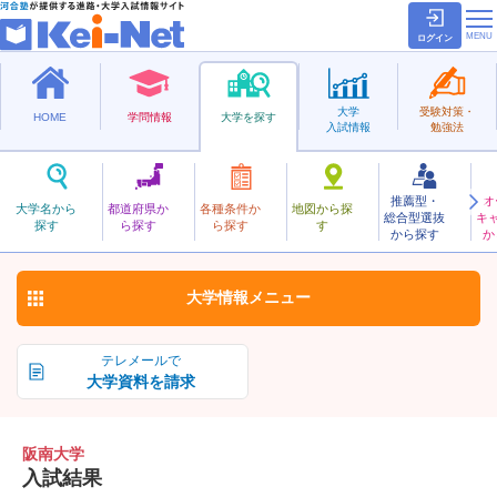
ログイン
大学
受験対策・
HOME
学問情報
大学を探す
入試情報
勉強法
推薦型・
オ
はんなん
大学名から
都道府県か
各種条件か
地図から探
総合型選抜
キ
阪南大学
探す
ら探す
ら探す
す
私立
から探す
か
お気に入り
大学情報
メニュー
テレメールで
大学資料を請求
阪南大学
入試結果