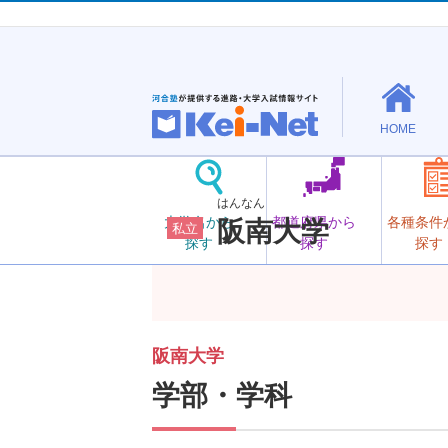
HOME
はんなん
大学名から
都道府県から
各種条件
阪南大学
私立
探す
探す
探す
阪南大学
学部・学科