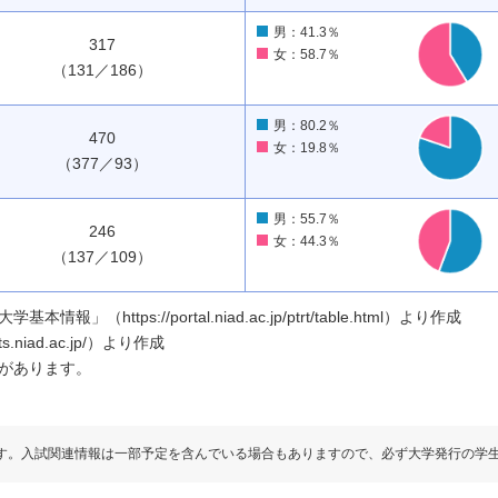
男：41.3％
317
女：58.7％
（131／186）
男：80.2％
470
女：19.8％
（377／93）
男：55.7％
246
女：44.3％
（137／109）
ttps://portal.niad.ac.jp/ptrt/table.html）より作成
.niad.ac.jp/）より作成
があります。
す。入試関連情報は一部予定を含んでいる場合もありますので、必ず大学発行の学