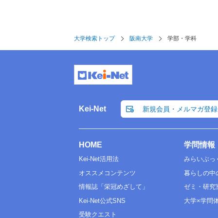
大学検索トップ
阪南大学
学部・学科
Kei-Net
新規会員・メルマガ登録
HOME
学問情報
Kei-Net活用法
みらいぶっ
オススメコンテンツ
暮らしの中
情報誌「栄冠めざして」
ゼミ・研究
Kei-Net公式SNS
大学×学問
受験クエスト