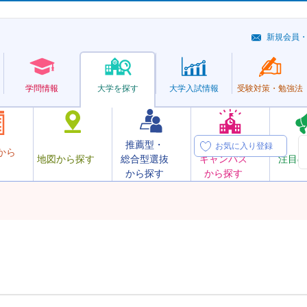
新規会員
学問情報
大学を探す
大学
入試情報
受験対策・
勉強法
推薦型・
オープン
お気に入り登録
から
地図から探す
総合型選抜
キャンパス
注目の
から探す
から探す