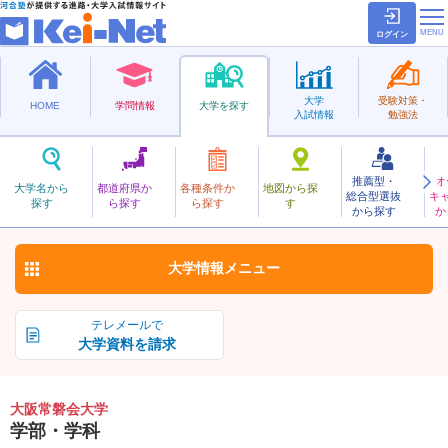
ログイン
大学
受験対策・
HOME
学問情報
大学を探す
入試情報
勉強法
推薦型・
オ
おおさかときわかい
大学名から
都道府県か
各種条件か
地図から探
総合型選抜
キ
大阪常磐会大学
探す
ら探す
ら探す
す
私立
から探す
か
お気に入り
大学情報
メニュー
テレメールで
大学資料を請求
大阪常磐会大学
学部・学科