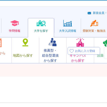
新規会員
学問情報
大学を探す
大学
入試情報
受験対策・
勉強法
推薦型・
オープン
お気に入り登録
から
地図から探す
総合型選抜
キャンパス
注目の
から探す
から探す