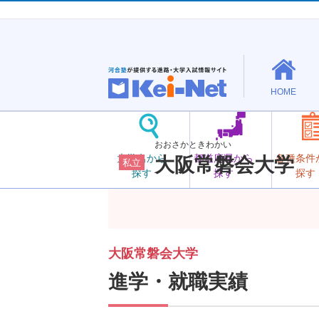
HOME
おおさかときわかい
大学名から
都道府県から
各種条件
大阪常磐会大学
私立
探す
探す
探す
大阪常磐会大学
進学・就職実績