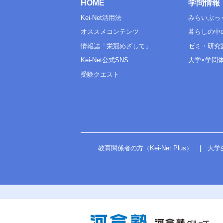
HOME
学問情報
Kei-Net活用法
みらいぶっ
オススメコンテンツ
暮らしの中
情報誌「栄冠めざして」
ゼミ・研究
Kei-Net公式SNS
大学×学問
受験クエスト
教育関係者の方（Kei-Net Plus）
大学