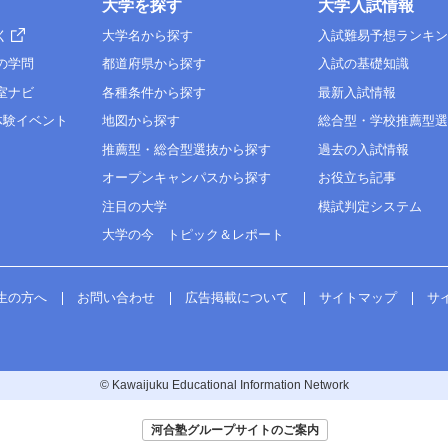
大学を探す
大学入試情報
く
大学名から探す
入試難易予想ランキ
の学問
都道府県から探す
入試の基礎知識
室ナビ
各種条件から探す
最新入試情報
体験イベント
地図から探す
総合型・学校推薦型
推薦型・総合型選抜から探す
過去の入試情報
オープンキャンパスから探す
お役立ち記事
注目の大学
模試判定システム
大学の今 トピック＆レポート
生の方へ
お問い合わせ
広告掲載について
サイトマップ
サ
© Kawaijuku Educational Information Network
河合塾グループサイトのご案内