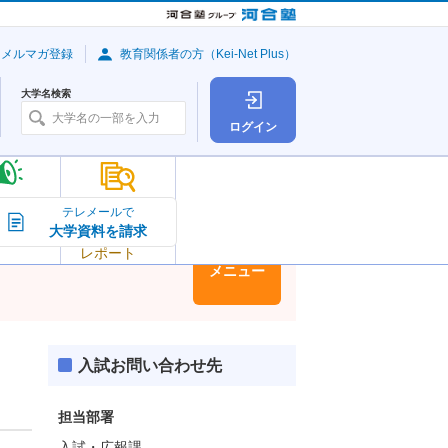
・メルマガ登録
教育関係者の方（Kei-Net Plus）
大学名検索
ログイン
大学の今
テレメールで
大学資料を請求
大学
トピック＆
レポート
大学情報
メニュー
入試お問い合わせ先
担当部署
入試・広報課