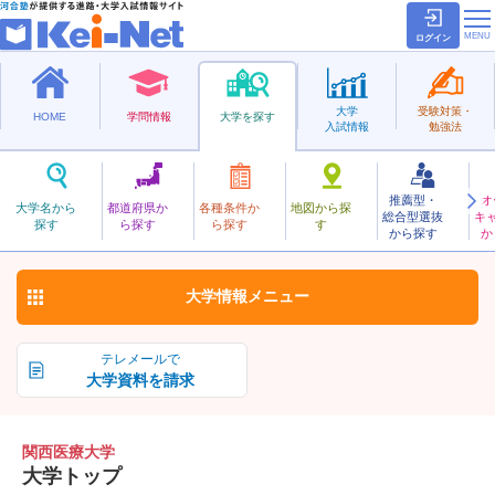
ログイン
大学
受験対策・
HOME
学問情報
大学を探す
入試情報
勉強法
推薦型・
オ
かんさいいりょう
大学名から
都道府県か
各種条件か
地図から探
総合型選抜
キ
関西医療大学
探す
ら探す
ら探す
す
私立
から探す
か
お気に入り
大学情報
メニュー
テレメールで
大学資料を請求
関西医療大学
大学トップ