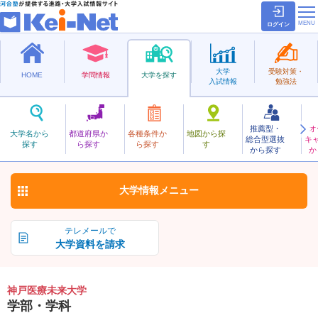
ログイン
大学
受験対策・
HOME
学問情報
大学を探す
入試情報
勉強法
推薦型・
オ
こうべいりょうみらい
大学名から
都道府県か
各種条件か
地図から探
総合型選抜
キ
神戸医療未来大学
探す
ら探す
ら探す
す
私立
から探す
か
お気に入り
大学情報
メニュー
テレメールで
大学資料を請求
神戸医療未来大学
学部・学科