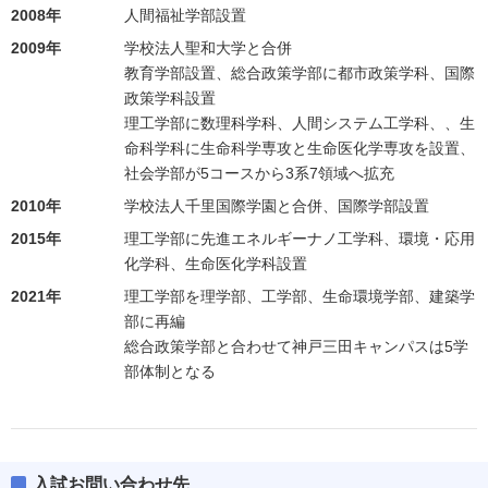
2008年
人間福祉学部設置
2009年
学校法人聖和大学と合併
教育学部設置、総合政策学部に都市政策学科、国際
政策学科設置
理工学部に数理科学科、人間システム工学科、、生
命科学科に生命科学専攻と生命医化学専攻を設置、
社会学部が5コースから3系7領域へ拡充
2010年
学校法人千里国際学園と合併、国際学部設置
2015年
理工学部に先進エネルギーナノ工学科、環境・応用
化学科、生命医化学科設置
2021年
理工学部を理学部、工学部、生命環境学部、建築学
部に再編
総合政策学部と合わせて神戸三田キャンパスは5学
部体制となる
入試お問い合わせ先