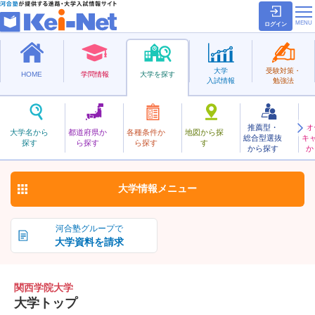
ログイン
大学
受験対策・
HOME
学問情報
大学を探す
入試情報
勉強法
推薦型・
オ
かんせいがくいん
大学名から
都道府県か
各種条件か
地図から探
総合型選抜
キ
関西学院大学
探す
ら探す
ら探す
す
私立
から探す
か
お気に入り
大学情報
メニュー
河合塾グループで
大学資料を請求
関西学院大学
大学トップ