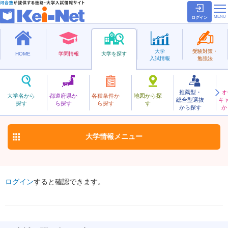
ログイン
大学
受験対策・
HOME
学問情報
大学を探す
入試情報
勉強法
推薦型・
オ
たからづかいりょう
大学名から
都道府県か
各種条件か
地図から探
総合型選抜
キ
宝塚医療大学
探す
ら探す
ら探す
す
私立
から探す
か
お気に入り
大学情報
メニュー
ログイン
すると確認できます。