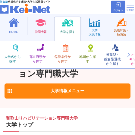
ログイン
大学
受験対策・
HOME
学問情報
大学を探す
入試情報
勉強法
推薦型・
オ
わかやまりはびりてーしょんせんもんしょく
大学名から
都道府県か
各種条件か
地図から探
総合型選抜
キ
和歌山リハビリテーシ
探す
ら探す
ら探す
す
私立
から探す
か
お気に入り
ョン専門職大学
大学情報
メニュー
和歌山リハビリテーション専門職大学
大学トップ