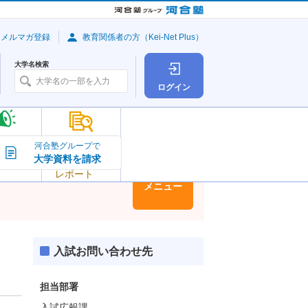
・メルマガ登録
教育関係者の方（Kei-Net Plus）
大学名検索
ログイン
大学の今
河合塾グループで
大学資料を請求
大学
トピック＆
レポート
大学情報
メニュー
入試お問い合わせ先
担当部署
入試広報課