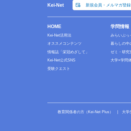
Kei-Net
新規会員・メルマガ登録
HOME
学問情報
Kei-Net活用法
みらいぶっ
オススメコンテンツ
暮らしの中
情報誌「栄冠めざして」
ゼミ・研究
Kei-Net公式SNS
大学×学問
受験クエスト
教育関係者の方（Kei-Net Plus）
大学