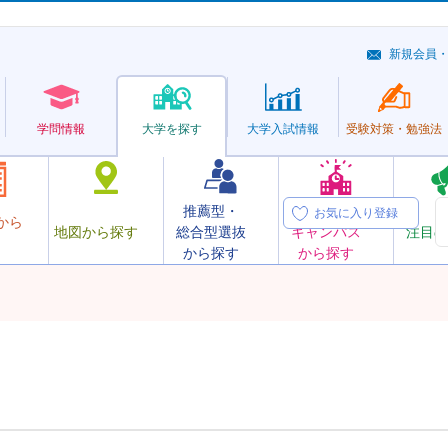
新規会員
学問情報
大学を探す
大学
入試情報
受験対策・
勉強法
推薦型・
オープン
お気に入り登録
から
地図から探す
総合型選抜
キャンパス
注目の
から探す
から探す