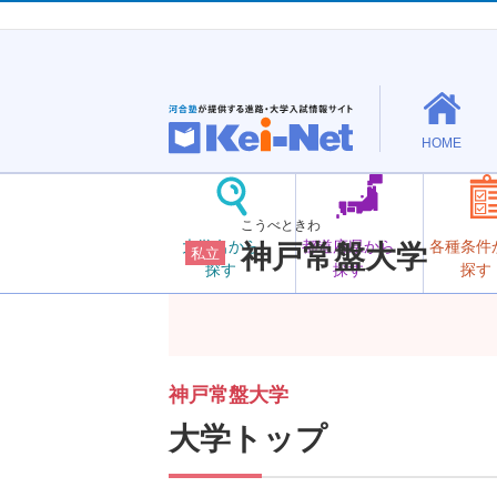
HOME
こうべときわ
大学名から
都道府県から
各種条件
神戸常盤大学
私立
探す
探す
探す
神戸常盤大学
大学トップ