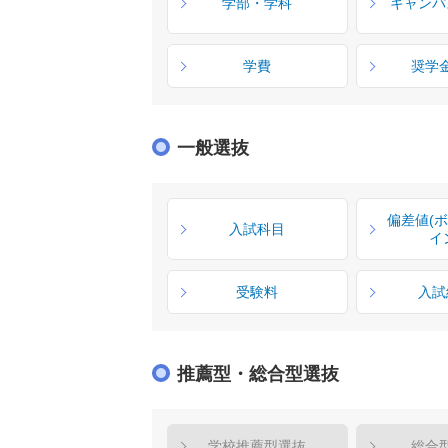
学部・学科
キャンパ
学費
奨学
一般選抜
偏差値(
入試科目
イ
受験料
入試
推薦型・総合型選抜
学校推薦型選抜
総合