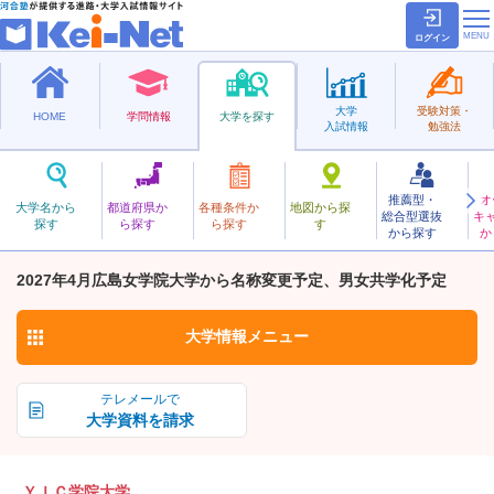
ログイン
大学
受験対策・
HOME
学問情報
大学を探す
入試情報
勉強法
推薦型・
オ
わいあいしーがくいん
大学名から
都道府県か
各種条件か
地図から探
総合型選抜
キ
ＹＩＣ学院大学
探す
ら探す
ら探す
す
私立
から探す
か
お気に入り
2027年4月広島女学院大学から名称変更予定、男女共学化予定
大学情報
メニュー
テレメールで
大学資料を請求
ＹＩＣ学院大学