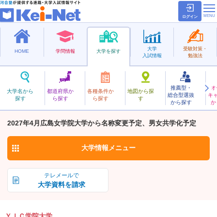
ログイン
大学
受験対策・
HOME
学問情報
大学を探す
入試情報
勉強法
推薦型・
オ
わいあいしーがくいん
大学名から
都道府県か
各種条件か
地図から探
総合型選抜
キ
ＹＩＣ学院大学
探す
ら探す
ら探す
す
私立
から探す
か
お気に入り
2027年4月広島女学院大学から名称変更予定、男女共学化予定
大学情報
メニュー
テレメールで
大学資料を請求
ＹＩＣ学院大学