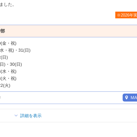
ました。
※2026年
学部
20(金・祝)
6(水・祝)・31(日)
2(日)
(日)・30(日)
23(水・祝)
/3(火・祝)
22(火)
学
MA
詳細を表示