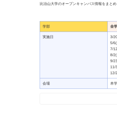
比治山大学のオープンキャンパス情報をまとめ
学部
全
実施日
3/
5/
7/1
8/2
9/
11
12/
会場
本