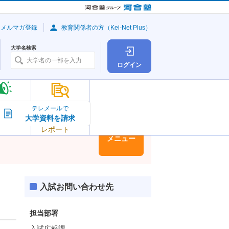
・メルマガ登録
教育関係者の方（Kei-Net Plus）
大学名検索
ログイン
大学の今
テレメールで
大学資料を請求
大学
トピック＆
レポート
大学情報
メニュー
入試お問い合わせ先
担当部署
入試広報課