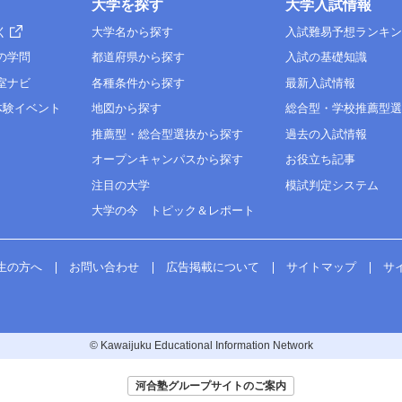
大学を探す
大学入試情報
く
大学名から探す
入試難易予想ランキ
の学問
都道府県から探す
入試の基礎知識
室ナビ
各種条件から探す
最新入試情報
体験イベント
地図から探す
総合型・学校推薦型
推薦型・総合型選抜から探す
過去の入試情報
オープンキャンパスから探す
お役立ち記事
注目の大学
模試判定システム
大学の今 トピック＆レポート
生の方へ
お問い合わせ
広告掲載について
サイトマップ
サ
© Kawaijuku Educational Information Network
河合塾グループサイトのご案内