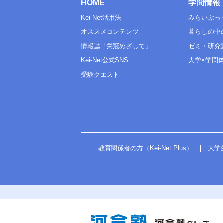
HOME
学問情報
Kei-Net活用法
みらいぶっ
オススメコンテンツ
暮らしの中
情報誌「栄冠めざして」
ゼミ・研究
Kei-Net公式SNS
大学×学問
受験クエスト
教育関係者の方（Kei-Net Plus）
大学