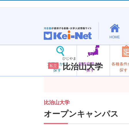
HOME
ひじやま
大学名から
都道府県から
各種条件
比治山大学
私立
探す
探す
探す
比治山大学
オープンキャンパス