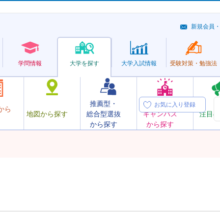
新規会員
学問情報
大学を探す
大学
入試情報
受験対策・
勉強法
推薦型・
オープン
お気に入り登録
から
地図から探す
総合型選抜
キャンパス
注目の
から探す
から探す