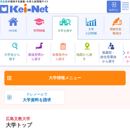
ログイン
大学
受験対策・
HOME
学問情報
大学を探す
入試情報
勉強法
推薦型・
オ
ひろしまぶんきょう
大学名から
都道府県か
各種条件か
地図から探
総合型選抜
キ
広島文教大学
探す
ら探す
ら探す
す
私立
から探す
か
お気に入り
大学情報
メニュー
テレメールで
大学資料を請求
広島文教大学
大学トップ