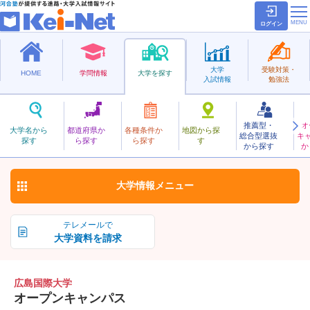
ログイン
大学
受験対策・
HOME
学問情報
大学を探す
入試情報
勉強法
推薦型・
オ
ひろしまこくさい
大学名から
都道府県か
各種条件か
地図から探
総合型選抜
キ
広島国際大学
探す
ら探す
ら探す
す
私立
から探す
か
お気に入り
大学情報
メニュー
テレメールで
大学資料を請求
広島国際大学
オープンキャンパス