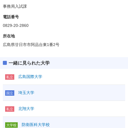
事務局入試課
学科・専攻等
ボーダー偏差値
電話番号
看護
35.0
0829-20-2860
所在地
広島県廿日市市阿品台東1番2号
一緒に見られた大学
広島国際大学
私立
埼玉大学
国立
北翔大学
私立
防衛医科大学校
大学校