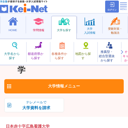
ログイン
大学
受験対策・
HOME
学問情報
大学を探す
入試情報
勉強法
推薦型・
オ
にっぽんせきじゅうじひろしまかんご
大学名から
都道府県か
各種条件か
地図から探
総合型選抜
キ
日本赤十字広島看護大
探す
ら探す
ら探す
す
私立
から探す
か
お気に入り
学
大学情報
メニュー
テレメールで
大学資料を請求
日本赤十字広島看護大学