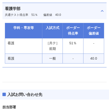
看護学部
共通テスト得点率
51％
偏差値
40.0
学科・専攻等
入試方式
ボーダー
ボーダー
得点率
偏差値
看護
［共テ］
51％
-
前期
看護
一般
-
40.0
入試お問い合わせ先
看護学部
偏差値
35.0
担当部署