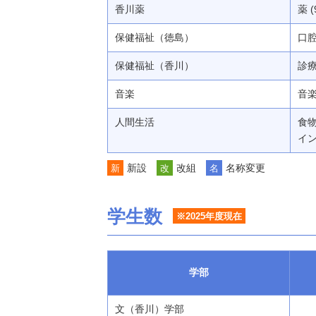
香川薬
薬 (
保健福祉（徳島）
口腔
保健福祉（香川）
診療
音楽
音楽 
人間生活
食物
イン
新設
改組
名称変更
新
改
名
学生数
※2025年度現在
学部
文（香川）学部