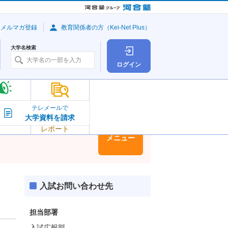
・メルマガ登録
教育関係者の方（Kei-Net Plus）
大学名検索
ログイン
大学の今
テレメールで
大学資料を請求
大学
トピック＆
レポート
大学情報
メニュー
入試お問い合わせ先
担当部署
入試広報部