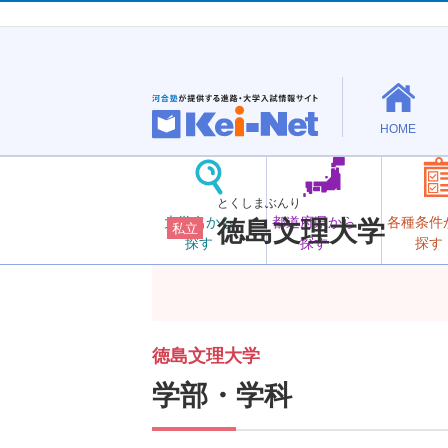
HOME
とくしまぶんり
大学名から
都道府県から
各種条件
徳島文理大学
私立
探す
探す
探す
徳島文理大学
学部・学科