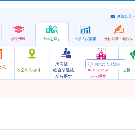
新規会員
学問情報
大学を探す
大学
入試情報
受験対策・
勉強法
推薦型・
オープン
お気に入り登録
から
地図から探す
総合型選抜
キャンパス
注目の
から探す
から探す