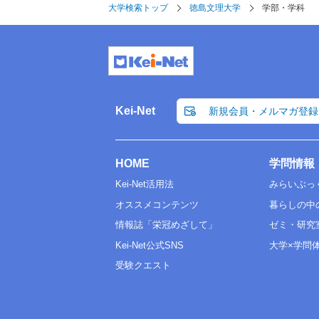
大学検索トップ
徳島文理大学
学部・学科
Kei-Net
新規会員・メルマガ登録
HOME
学問情報
Kei-Net活用法
みらいぶっ
オススメコンテンツ
暮らしの中
情報誌「栄冠めざして」
ゼミ・研究
Kei-Net公式SNS
大学×学問
受験クエスト