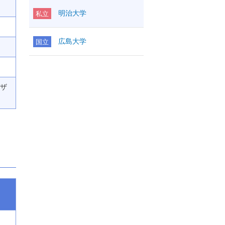
明治大学
私立
広島大学
国立
デザ