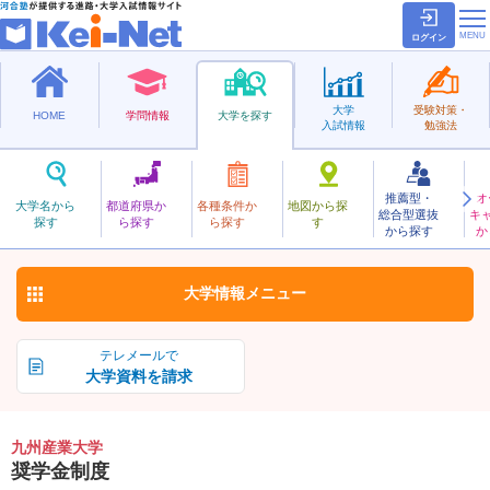
ログイン
大学
受験対策・
HOME
学問情報
大学を探す
入試情報
勉強法
推薦型・
オ
きゅうしゅうさんぎょう
大学名から
都道府県か
各種条件か
地図から探
総合型選抜
キ
九州産業大学
探す
ら探す
ら探す
す
私立
から探す
か
お気に入り
大学情報
メニュー
テレメールで
大学資料を請求
九州産業大学
奨学金制度