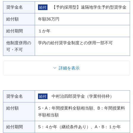
奨学金名
【予約採用型】遠隔地学生予約型奨学金
給付
給付額
年額36万円
給付期間
１か年
他制度併用の
学内の給付奨学金制度との併用一部不可
可・不可
詳細を表示
奨学金名
中村治四郎奨学金（学業特待枠）
給付
給付額
S・A：年間授業料全額相当額、B：年間授業料
半額相当額
給付期間
S：４か年（継続条件あり）、A・B：１か年