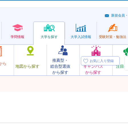
新規会員
学問情報
大学を探す
大学
入試情報
受験対策・
勉強法
推薦型・
オープン
お気に入り登録
から
地図から探す
総合型選抜
キャンパス
注目の
から探す
から探す