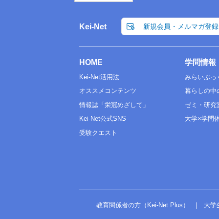
Kei-Net
新規会員・メルマガ登録
HOME
学問情報
Kei-Net活用法
みらいぶっ
オススメコンテンツ
暮らしの中
情報誌「栄冠めざして」
ゼミ・研究
Kei-Net公式SNS
大学×学問
受験クエスト
教育関係者の方（Kei-Net Plus）
大学