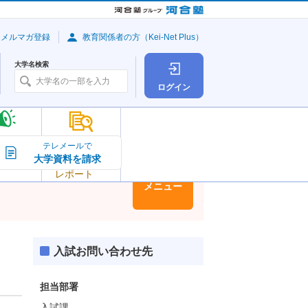
・メルマガ登録
教育関係者の方（Kei-Net Plus）
大学名検索
ログイン
大学の今
テレメールで
大学資料を請求
大学
トピック＆
レポート
大学情報
メニュー
入試お問い合わせ先
担当部署
入試課