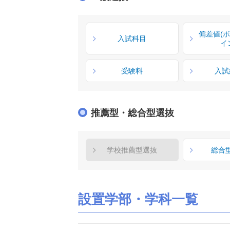
偏差値(
入試科目
イ
受験料
入試
推薦型・総合型選抜
学校推薦型選抜
総合
設置学部・学科一覧