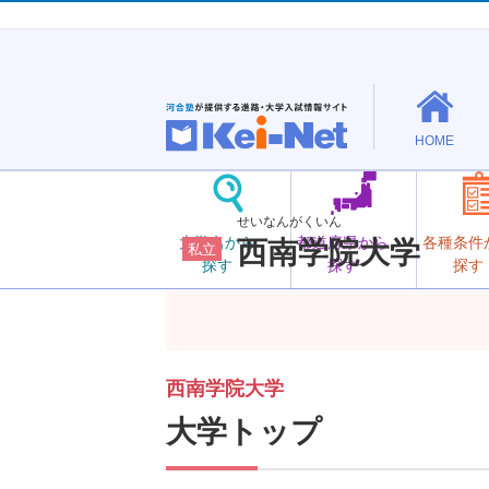
HOME
せいなんがくいん
大学名から
都道府県から
各種条件
西南学院大学
私立
探す
探す
探す
西南学院大学
大学トップ