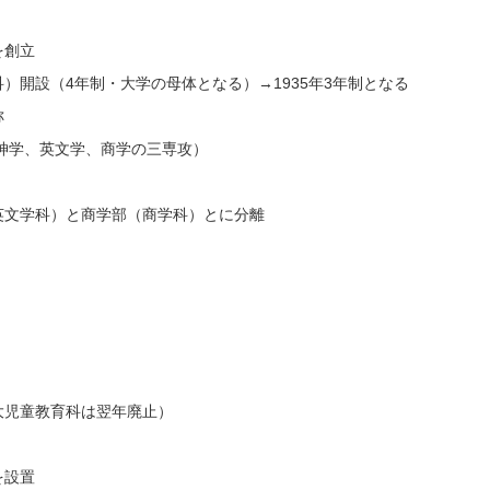
を創立
）開設（4年制・大学の母体となる）→1935年3年制となる
称
神学、英文学、商学の三専攻）
英文学科）と商学部（商学科）とに分離
大児童教育科は翌年廃止）
を設置