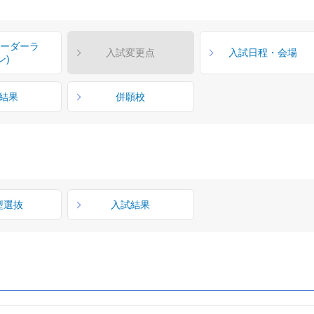
ボーダーラ
入試変更点
入試日程・会場
ン)
結果
併願校
型選抜
入試結果