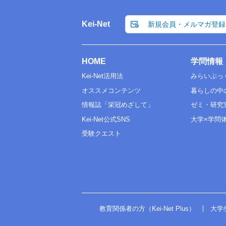
Kei-Net
新規会員・メルマガ登録
HOME
学問情報
Kei-Net活用法
みらいぶっ
オススメコンテンツ
暮らしの中
情報誌「栄冠めざして」
ゼミ・研究
Kei-Net公式SNS
大学×学問
受験クエスト
教育関係者の方（Kei-Net Plus）
大学