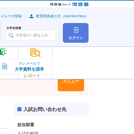
・メルマガ登録
教育関係者の方（Kei-Net Plus）
大学名検索
ログイン
大学の今
テレメールで
大学資料を請求
大学
トピック＆
レポート
大学情報
メニュー
入試お問い合わせ先
担当部署
入試広報課