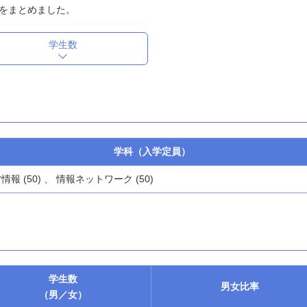
をまとめました。
学生数
学科（入学定員）
情報 (50) 、 情報ネットワーク (50)
学生数
男女
比率
（男／女）