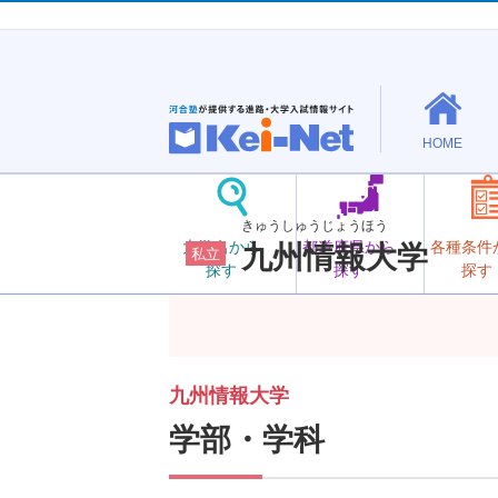
HOME
きゅうしゅうじょうほう
大学名から
都道府県から
各種条件
九州情報大学
私立
探す
探す
探す
九州情報大学
学部・学科