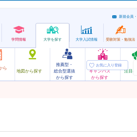
新規会員
学問情報
大学を探す
大学
入試情報
受験対策・
勉強法
推薦型・
オープン
お気に入り登録
から
地図から探す
総合型選抜
キャンパス
注目の
から探す
から探す