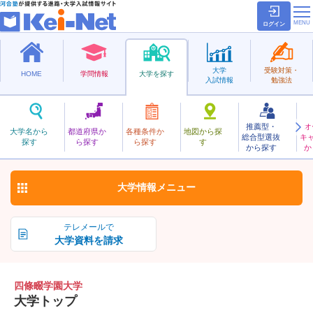
ログイン
大学
受験対策・
HOME
学問情報
大学を探す
入試情報
勉強法
推薦型・
オ
しじょうなわてがくえん
大学名から
都道府県か
各種条件か
地図から探
総合型選抜
キ
四條畷学園大学
探す
ら探す
ら探す
す
私立
から探す
か
お気に入り
大学情報
メニュー
テレメールで
大学資料を請求
四條畷学園大学
大学トップ