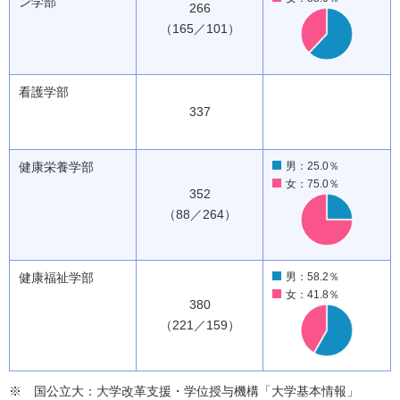
ン学部
266
（165／101）
看護学部
337
健康栄養学部
男：25.0％
女：75.0％
352
（88／264）
健康福祉学部
男：58.2％
女：41.8％
380
（221／159）
国公立大：大学改革支援・学位授与機構「大学基本情報」