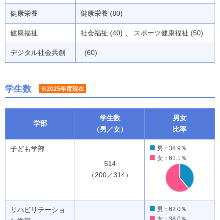
健康栄養
健康栄養 (80)
健康福祉
社会福祉 (40) 、 スポーツ健康福祉 (50)
デジタル社会共創
(60)
学生数
※2025年度現在
学生数
男女
学部
（男／女）
比率
子ども学部
男：38.9％
女：61.1％
514
（200／314）
リハビリテーショ
男：62.0％
女：38.0％