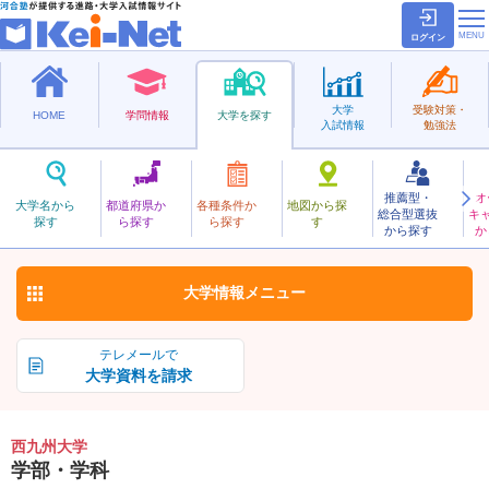
ログイン
大学
受験対策・
HOME
学問情報
大学を探す
入試情報
勉強法
推薦型・
オ
にしきゅうしゅう
大学名から
都道府県か
各種条件か
地図から探
総合型選抜
キ
西九州大学
探す
ら探す
ら探す
す
私立
から探す
か
お気に入り
大学情報
メニュー
テレメールで
大学資料を請求
西九州大学
学部・学科