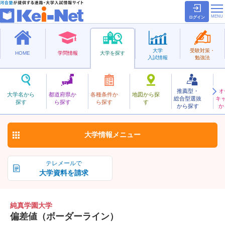
ログイン
大学
受験対策・
HOME
学問情報
大学を探す
入試情報
勉強法
推薦型・
オ
じゅんしんがくえん
大学名から
都道府県か
各種条件か
地図から探
総合型選抜
キ
純真学園大学
探す
ら探す
ら探す
す
私立
から探す
か
お気に入り
大学情報
メニュー
テレメールで
大学資料を請求
純真学園大学
偏差値（ボーダーライン）