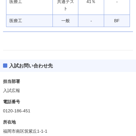
医療工
共通テス
41％
-
ト
医療工
一般
-
BF
入試お問い合わせ先
保健医療学部
偏差値
35.0～37.5(BF除く)
担当部署
入試広報
学科・専攻等
ボーダー偏差値
電話番号
看護
35.0
0120-186-451
放射線技術科学
37.5
所在地
福岡市南区筑紫丘1-1-1
検査科学
35.0