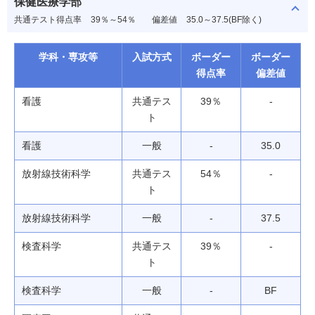
保健医療学部
共通テスト得点率
39％～54％
偏差値
35.0～37.5(BF除く)
学科・専攻等
入試方式
ボーダー
ボーダー
得点率
偏差値
看護
共通テス
39％
-
ト
看護
一般
-
35.0
放射線技術科学
共通テス
54％
-
ト
放射線技術科学
一般
-
37.5
検査科学
共通テス
39％
-
ト
検査科学
一般
-
BF