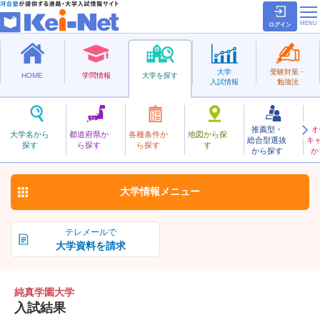
ログイン
大学
受験対策・
HOME
学問情報
大学を探す
入試情報
勉強法
推薦型・
オ
じゅんしんがくえん
大学名から
都道府県か
各種条件か
地図から探
総合型選抜
キ
純真学園大学
探す
ら探す
ら探す
す
私立
から探す
か
お気に入り
大学情報
メニュー
テレメールで
大学資料を請求
純真学園大学
入試結果