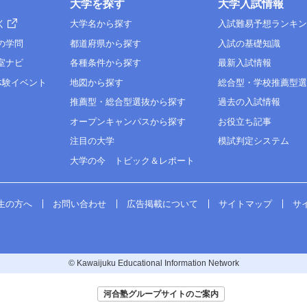
大学を探す
大学入試情報
く
大学名から探す
入試難易予想ランキ
の学問
都道府県から探す
入試の基礎知識
室ナビ
各種条件から探す
最新入試情報
体験イベント
地図から探す
総合型・学校推薦型
推薦型・総合型選抜から探す
過去の入試情報
オープンキャンパスから探す
お役立ち記事
注目の大学
模試判定システム
大学の今 トピック＆レポート
生の方へ
お問い合わせ
広告掲載について
サイトマップ
サ
© Kawaijuku Educational Information Network
河合塾グループサイトのご案内