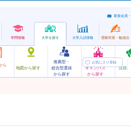
新規会員
学問情報
大学を探す
大学
入試情報
受験対策・
勉強法
推薦型・
オープン
お気に入り登録
から
地図から探す
総合型選抜
キャンパス
注目の
から探す
から探す