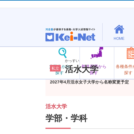
HOME
かっすい
大学名から
都道府県から
各種条件
活水大学
私立
探す
探す
探す
2027年4月活水女子大学から名称変更予定
活水大学
学部・学科