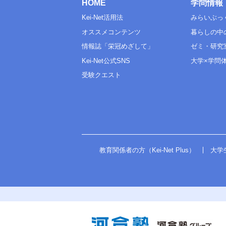
HOME
学問情報
Kei-Net活用法
みらいぶっ
オススメコンテンツ
暮らしの中
情報誌「栄冠めざして」
ゼミ・研究
Kei-Net公式SNS
大学×学問
受験クエスト
教育関係者の方（Kei-Net Plus）
大学