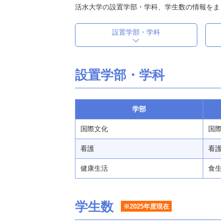
活水大学の設置学部・学科、学生数の情報をま
設置学部・学科
設置学部・学科
学部
国際文化
国際
看護
看護 
健康生活
食生
学生数
※2025年度現在