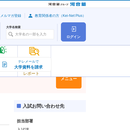
・メルマガ登録
教育関係者の方（Kei-Net Plus）
大学名検索
ログイン
大学の今
テレメールで
大学資料を請求
大学
トピック＆
レポート
大学情報
メニュー
入試お問い合わせ先
担当部署
入試課