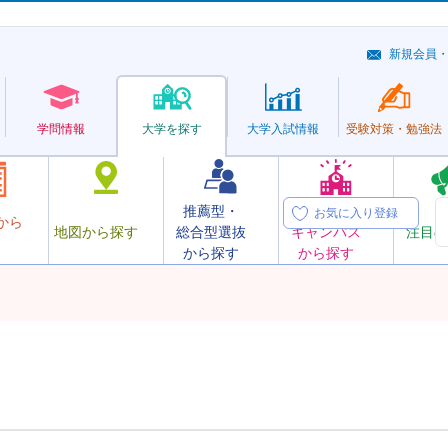
新規会員
学問情報
大学を探す
大学
入試情報
受験対策・
勉強法
推薦型・
オープン
お気に入り登録
から
地図から探す
総合型選抜
キャンパス
注目の
から探す
から探す