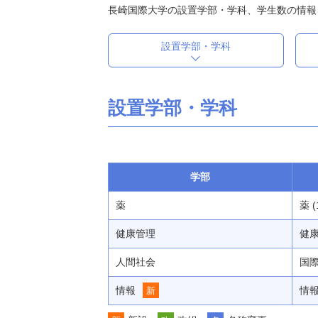
長崎国際大学の設置学部・学科、学生数の情報
設置学部・学科
設置学部・学科
学部
薬
薬 (
健康管理
健康
人間社会
国際
情報
情
新