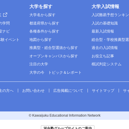
大学を探す
大学入試情報
く
大学名から探す
入試難易予想ランキ
の学問
都道府県から探す
入試の基礎知識
室ナビ
各種条件から探す
最新入試情報
体験イベント
地図から探す
総合型・学校推薦型
推薦型・総合型選抜から探す
過去の入試情報
オープンキャンパスから探す
お役立ち記事
注目の大学
模試判定システム
大学の今 トピック＆レポート
生の方へ
お問い合わせ
広告掲載について
サイトマップ
サ
© Kawaijuku Educational Information Network
河合塾グループサイトのご案内