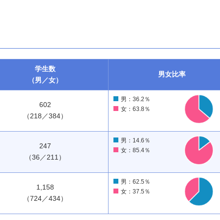
学生数
男女
比率
（男／女）
男：36.2％
602
女：63.8％
（218／384）
男：14.6％
247
女：85.4％
（36／211）
男：62.5％
1,158
女：37.5％
（724／434）