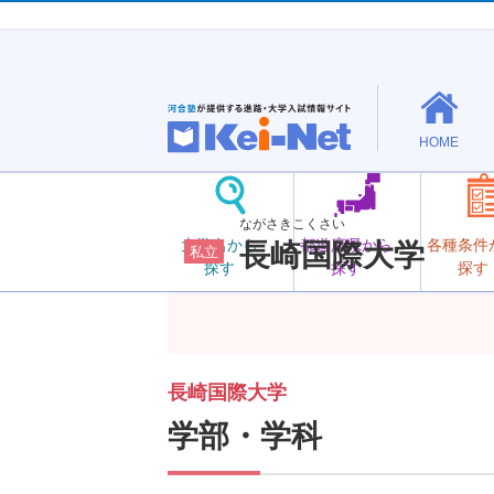
HOME
ながさきこくさい
大学名から
都道府県から
各種条件
長崎国際大学
私立
探す
探す
探す
長崎国際大学
学部・学科