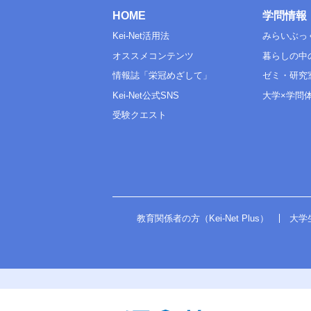
HOME
学問情報
Kei-Net活用法
みらいぶっ
オススメコンテンツ
暮らしの中
情報誌「栄冠めざして」
ゼミ・研究
Kei-Net公式SNS
大学×学問
受験クエスト
教育関係者の方（Kei-Net Plus）
大学