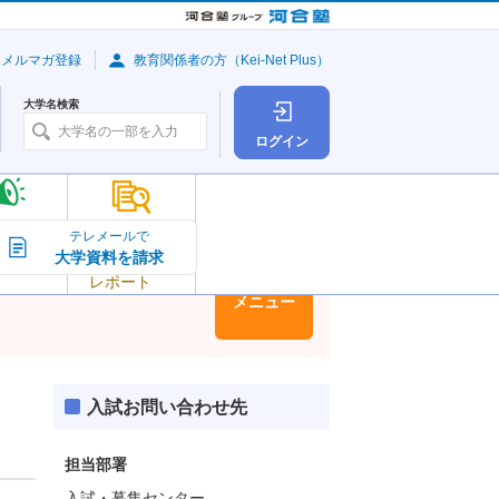
・メルマガ登録
教育関係者の方（Kei-Net Plus）
大学名検索
ログイン
大学の今
テレメールで
大学資料を請求
大学
トピック＆
レポート
大学情報
メニュー
入試お問い合わせ先
担当部署
入試・募集センター