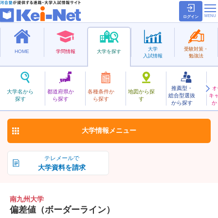
ログイン
大学
受験対策・
HOME
学問情報
大学を探す
入試情報
勉強法
推薦型・
オ
みなみきゅうしゅう
大学名から
都道府県か
各種条件か
地図から探
総合型選抜
キ
南九州大学
探す
ら探す
ら探す
す
私立
から探す
か
お気に入り
大学情報
メニュー
テレメールで
大学資料を請求
南九州大学
偏差値（ボーダーライン）