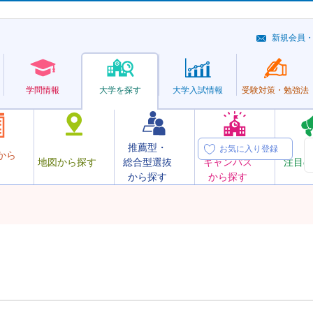
新規会員
学問情報
大学を探す
大学
入試情報
受験対策・
勉強法
推薦型・
オープン
お気に入り登録
から
地図から探す
総合型選抜
キャンパス
注目の
から探す
から探す