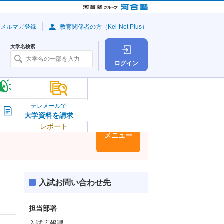
・メルマガ登録
教育関係者の方（Kei-Net Plus）
大学名検索
ログイン
大学の今
テレメールで
大学資料を請求
大学
トピック＆
レポート
大学情報
メニュー
入試お問い合わせ先
担当部署
入試広報課