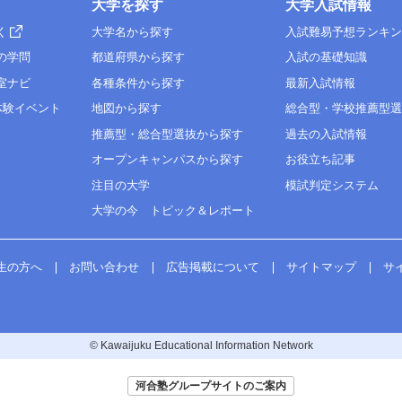
大学を探す
大学入試情報
く
大学名から探す
入試難易予想ランキ
の学問
都道府県から探す
入試の基礎知識
室ナビ
各種条件から探す
最新入試情報
体験イベント
地図から探す
総合型・学校推薦型
推薦型・総合型選抜から探す
過去の入試情報
オープンキャンパスから探す
お役立ち記事
注目の大学
模試判定システム
大学の今 トピック＆レポート
生の方へ
お問い合わせ
広告掲載について
サイトマップ
サ
© Kawaijuku Educational Information Network
河合塾グループサイトのご案内