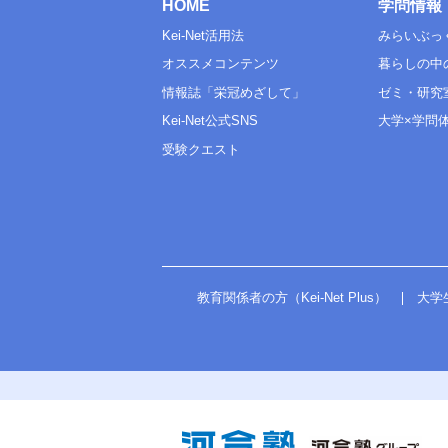
HOME
学問情報
Kei-Net活用法
みらいぶっ
オススメコンテンツ
暮らしの中
情報誌「栄冠めざして」
ゼミ・研究
Kei-Net公式SNS
大学×学問
受験クエスト
教育関係者の方（Kei-Net Plus）
大学