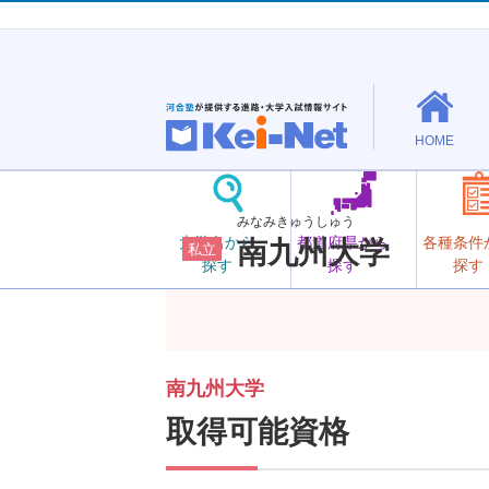
HOME
みなみきゅうしゅう
大学名から
都道府県から
各種条件
南九州大学
私立
探す
探す
探す
南九州大学
取得可能資格