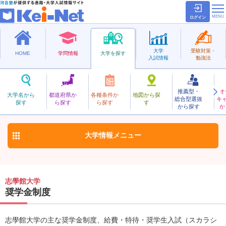
ログイン
大学
受験対策・
HOME
学問情報
大学を探す
入試情報
勉強法
推薦型・
オ
しがくかん
大学名から
都道府県か
各種条件か
地図から探
総合型選抜
キ
志學館大学
探す
ら探す
ら探す
す
私立
から探す
か
お気に入り
大学情報
メニュー
志學館大学
奨学金制度
志學館大学の主な奨学金制度、給費・特待・奨学生入試（スカラシ