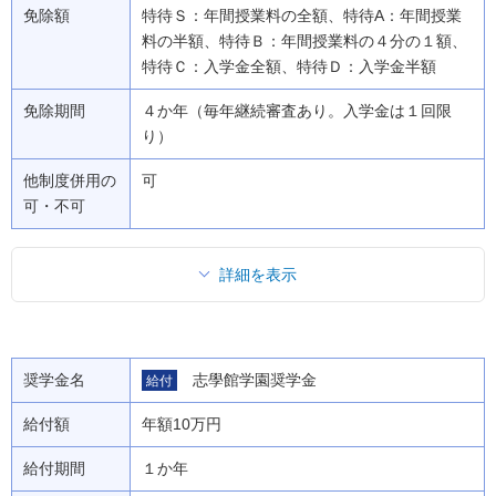
免除額
特待Ｓ：年間授業料の全額、特待A：年間授業
料の半額、特待Ｂ：年間授業料の４分の１額、
特待Ｃ：入学金全額、特待Ｄ：入学金半額
免除期間
４か年（毎年継続審査あり。入学金は１回限
り）
他制度併用の
可
可・不可
詳細を表示
奨学金名
志學館学園奨学金
給付
給付額
年額10万円
給付期間
１か年