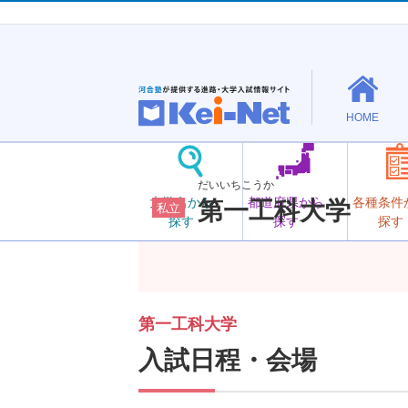
HOME
だいいちこうか
大学名から
都道府県から
各種条件
第一工科大学
私立
探す
探す
探す
第一工科大学
入試日程・会場