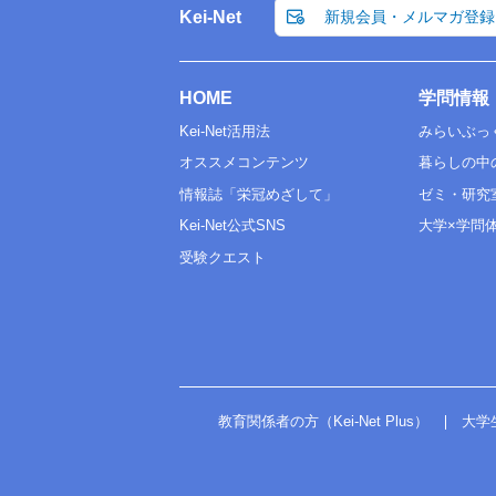
Kei-Net
新規会員・メルマガ登録
HOME
学問情報
Kei-Net活用法
みらいぶっ
オススメコンテンツ
暮らしの中
情報誌「栄冠めざして」
ゼミ・研究
Kei-Net公式SNS
大学×学問
受験クエスト
教育関係者の方（Kei-Net Plus）
大学