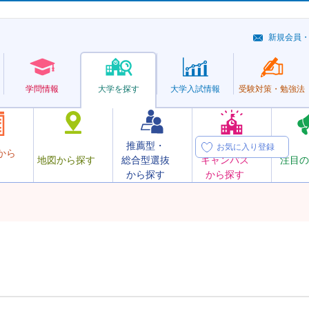
新規会員
学問情報
大学を探す
大学
入試情報
受験対策・
勉強法
推薦型・
オープン
お気に入り登録
から
地図から探す
総合型選抜
キャンパス
注目の
から探す
から探す