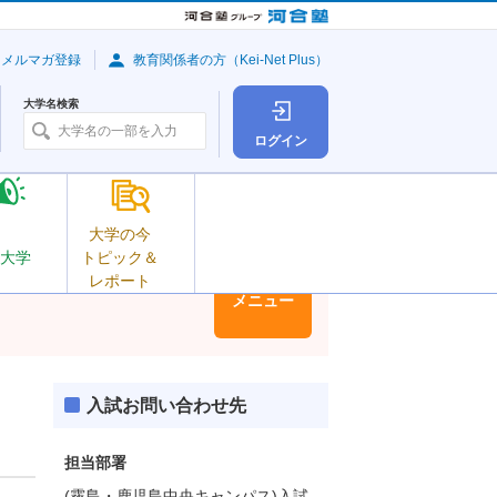
・メルマガ登録
教育関係者の方（Kei-Net Plus）
大学名検索
ログイン
大学の今
大学
トピック＆
レポート
大学情報
メニュー
入試お問い合わせ先
担当部署
(霧島・鹿児島中央キャンパス)入試