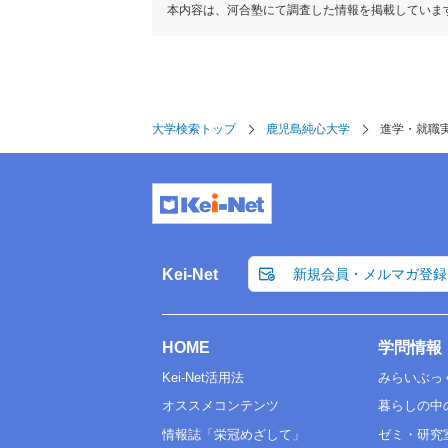
本内容は、河合塾にて調査した情報を掲載していま
大学検索トップ
鹿児島純心大学
進学・就職
Kei-Net
新規会員・メルマガ登録
HOME
学問情報
Kei-Net活用法
みらいぶっ
オススメコンテンツ
暮らしの中
情報誌「栄冠めざして」
ゼミ・研究