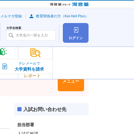
・メルマガ登録
教育関係者の方（Kei-Net Plus）
大学名検索
ログイン
大学の今
テレメールで
大学資料を請求
大学
トピック＆
レポート
大学情報
メニュー
入試お問い合わせ先
担当部署
入試広報課