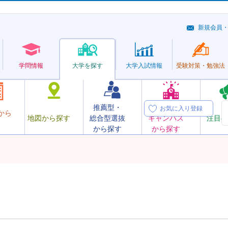
新規会員
学問情報
大学を探す
大学
入試情報
受験対策・
勉強法
推薦型・
オープン
お気に入り登録
から
地図から探す
総合型選抜
キャンパス
注目の
から探す
から探す