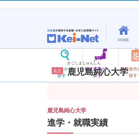
HOME
かごしまじゅんしん
大学名から
都道府県から
各種条件
鹿児島純心大学
私立
探す
探す
探す
鹿児島純心大学
進学・就職実績