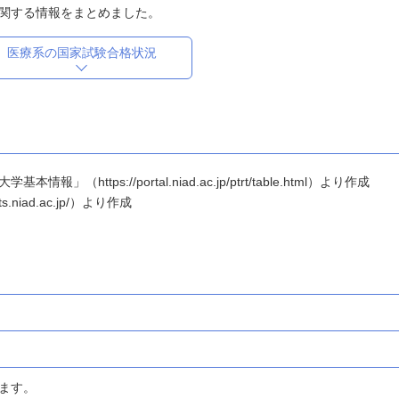
関する情報をまとめました。
医療系の国家試験合格状況
ttps://portal.niad.ac.jp/ptrt/table.html）より作成
.niad.ac.jp/）より作成
ます。