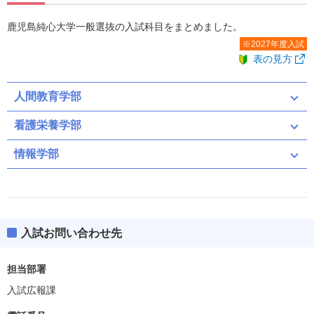
鹿児島純心大学一般選抜の入試科目をまとめました。
※2027年度入試
表の見方
人間教育学部
看護栄養学部
情報学部
共通テスト
前期
後期
共通テスト（募集人員：5）
共通テスト
前期
後期
入試お問い合わせ先
共通テスト
二次・個別学力検査
共通テスト（募集人員：8）
担当部署
共通テスト
入試広報課
共通テスト
ボーダー得点
94(47%)
英資出願要件