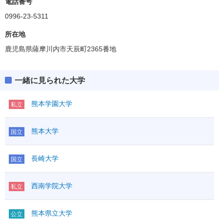
電話番号
(得点率)
共通テスト
教科・科目数
2－2
0996-23-5311
「●」:必須、「○」:教科内選択、「◇」:他教科との選択
ボーダー得点
「●1」「○1」「◇1」：はセットで1科目扱い
所在地
－(－)
英資出願要件
(得点率)
鹿児島県薩摩川内市天辰町2365番地
満点
200
教科・科目数
2－2
英語資格・検定試験
「●」:必須、「○」:教科内選択、「◇」:他教科との選択
R
◇1
50
「●1」「○1」「◇1」：はセットで1科目扱い
英語
外国
一緒に見られた大学
L
◇1
50
（100）
語
満点
－
その他
独仏中韓
英語資格・検定試験
熊本学園大学
IA
◇
私立
①
R
◇1
I
◇
英語
外国
数学
（100）
L
◇1
②
ⅡBC
◇
語
熊本大学
国立
その他
独仏中韓
科目数
＊1
IA
○
国語
◇
①
国語
（100）
I
○
範囲
長崎大学
数学
国立
②
ⅡBC
○
物理基礎
◇1
科目数
1
化学基礎
◇1
理科基礎
国語
◇
西南学院大学
生物基礎
◇1
私立
国語
範囲
地学基礎
◇1
物理基礎
◇1
理科
物理
◇
（100）
熊本県立大学
公立
化学基礎
◇1
化学
◇