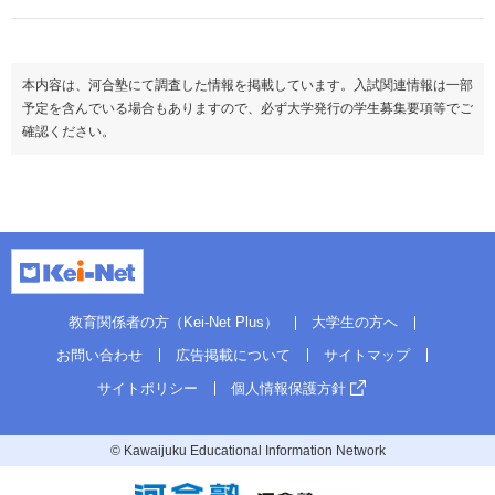
理科基礎
生物基礎
◇1
生物
◇
地学基礎
◇1
地学
◇
理科
物理
◇
科目数
＊1
本内容は、河合塾にて調査した情報を掲載しています。入試関連情報は一部
化学
◇
地理
◇
予定を含んでいる場合もありますので、必ず大学発行の学生募集要項等でご
生物
◇
日本史
◇
確認ください。
地学
◇
世界史
◇
地
科目数
＊1
歴・
地歴公共
◇
（100）
地理
◇
公民
倫理
◇
日本史
◇
政治経済
◇
世界史
◇
地
科目数
＊1
歴・
地歴公共
◇
情報Ⅰ
◇
（100）
公民
倫理
◇
備考
＊英・数・国・理・地公・情→２
政治経済
◇
科目数
＊1
この方式のTOPに戻る
教育関係者の方（Kei-Net Plus）
大学生の方へ
情報Ⅰ
◇
ボーダー
英資出願要件
お問い合わせ
広告掲載について
サイトマップ
備考
＊英・国・理・地公・情→１
偏差値
前期（募集人員：16）
サイトポリシー
個人情報保護方針
この方式のTOPに戻る
二次・個別学力検査
© Kawaijuku Educational Information Network
満点
25
前期（募集人員：11）
英語資格・検定試験