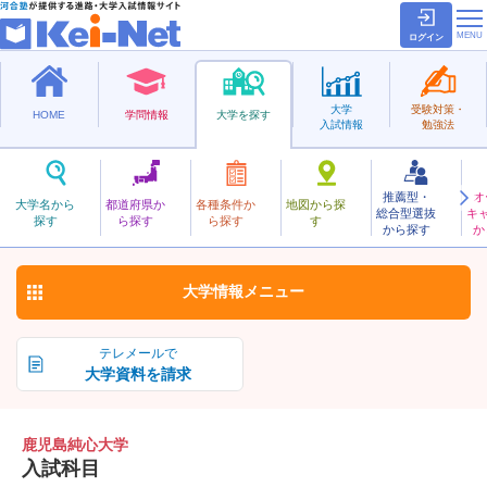
ログイン
大学
受験対策・
HOME
学問情報
大学を探す
入試情報
勉強法
推薦型・
オ
かごしまじゅんしん
大学名から
都道府県か
各種条件か
地図から探
総合型選抜
キ
鹿児島純心大学
探す
ら探す
ら探す
す
私立
から探す
か
お気に入り
大学情報
メニュー
テレメールで
大学資料を請求
鹿児島純心大学
入試科目