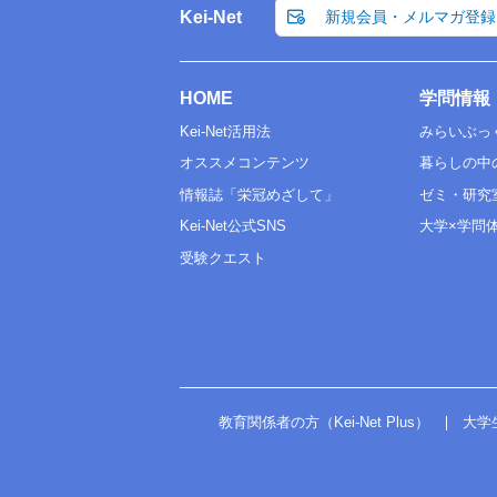
Kei-Net
新規会員・メルマガ登録
HOME
学問情報
Kei-Net活用法
みらいぶっ
オススメコンテンツ
暮らしの中
情報誌「栄冠めざして」
ゼミ・研究
Kei-Net公式SNS
大学×学問
受験クエスト
教育関係者の方（Kei-Net Plus）
大学