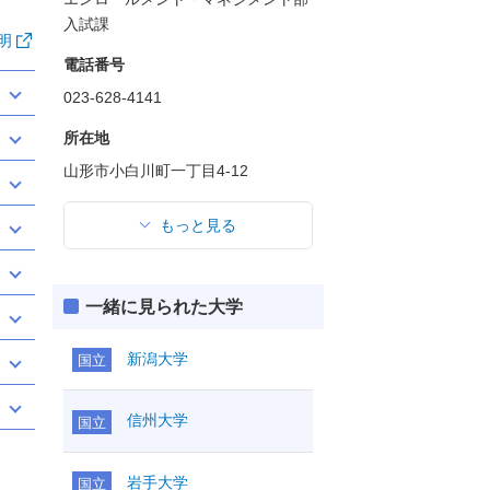
入試課
明
電話番号
023-628-4141
所在地
山形市小白川町一丁目4-12
もっと見る
一緒に見られた大学
新潟大学
国立
信州大学
国立
岩手大学
国立