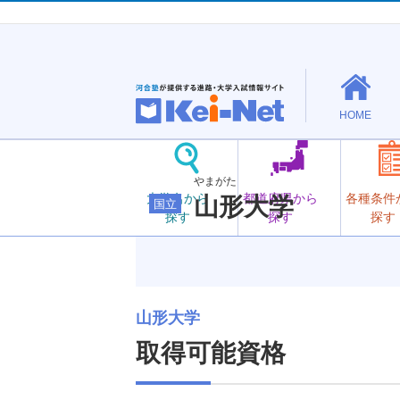
HOME
やまがた
大学名から
都道府県から
各種条件
山形大学
国立
探す
探す
探す
山形大学
取得可能資格