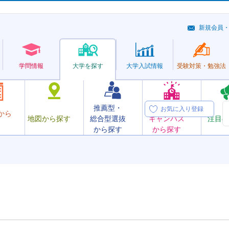
新規会員
学問情報
大学を探す
大学
入試情報
受験対策・
勉強法
推薦型・
オープン
お気に入り登録
から
地図から探す
総合型選抜
キャンパス
注目の
から探す
から探す