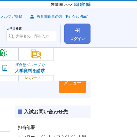
・メルマガ登録
教育関係者の方（Kei-Net Plus）
大学名検索
ログイン
大学の今
河合塾グループで
大学資料を請求
大学
トピック＆
レポート
大学情報
メニュー
入試お問い合わせ先
担当部署
エンロールメント・マネジメント部