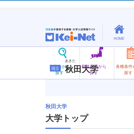
HOME
あきた
大学名から
都道府県から
各種条件
秋田大学
国立
探す
探す
探す
秋田大学
大学トップ