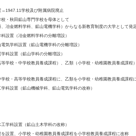
1947.11学校及び附属病院廃止
学校・秋田鉱山専門学校を母体として
科、冶金燃料学科、鉱山電機学科）からなる新教育制度の大学として発
学科設置（冶金燃料学科の分離増設）
山電気学科設置（鉱山電機学科の分離増設）
質学科設置（鉱山学科の分離増設）
高等学校・中学校教員養成課程）、乙類（小学校・幼稚園教員養成課程
中学校・高等学校教員養成課程に、乙類を小学校・幼稚園教員養成課程
工学科設置（鉱山機械学科、鉱山電気学科の改称）
木工学科設置（鉱山土木学科の改称）
程を設置、小学校・幼稚園教員養成課程を小学校教員養成課程に改称