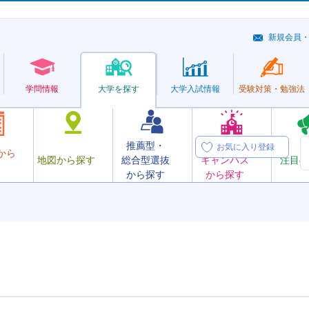
新規会員
学問情報
大学を探す
大学
入試情報
受験対策・
勉強法
推薦型・
オープン
お気に入り登録
から
地図から探す
総合型選抜
キャンパス
注目の
から探す
から探す