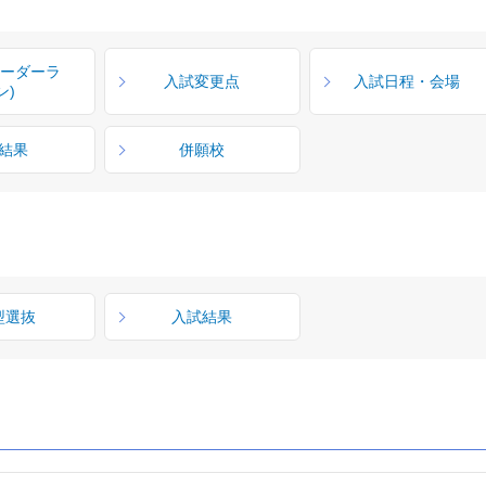
ボーダーラ
入試変更点
入試日程・会場
ン)
結果
併願校
型選抜
入試結果