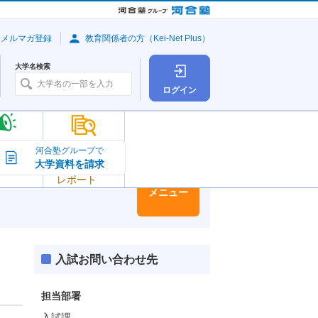
・メルマガ登録
教育関係者の方（Kei-Net Plus）
大学名検索
ログイン
大学の今
河合塾グループで
大学資料を請求
大学
トピック＆
レポート
大学情報
メニュー
入試お問い合わせ先
担当部署
入試課