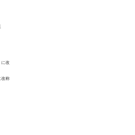
足
）に改
に改称