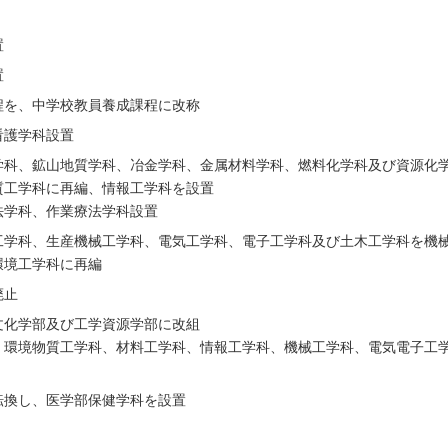
置
置
程を、中学校教員養成課程に改称
看護学科設置
学科、鉱山地質学科、冶金学科、金属材料学科、燃料化学科及び資源化
質工学科に再編、情報工学科を設置
法学科、作業療法学科設置
工学科、生産機械工学科、電気工学科、電子工学科及び土木工学科を機
環境工学科に再編
廃止
文化学部及び工学資源学部に改組
、環境物質工学科、材料工学科、情報工学科、機械工学科、電気電子工
転換し、医学部保健学科を設置