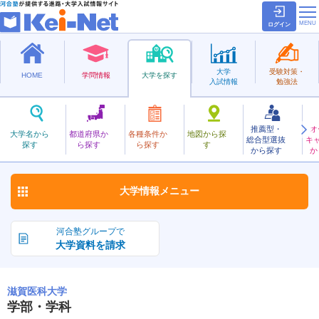
ログイン
大学
受験対策・
HOME
学問情報
大学を探す
入試情報
勉強法
推薦型・
オ
しがいか
大学名から
都道府県か
各種条件か
地図から探
総合型選抜
キ
滋賀医科大学
探す
ら探す
ら探す
す
国立
から探す
か
お気に入り
大学情報
メニュー
河合塾グループで
大学資料を請求
滋賀医科大学
学部・学科