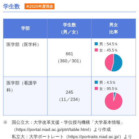
学生数
※2025年度現在
学生数
男女
学部
（男／女）
比率
医学部（医学科）
男：54.5％
女：45.5％
661
（360／301）
医学部（看護学
男：4.5％
女：95.5％
科）
245
（11／234）
国公立大：大学改革支援・学位授与機構「大学基本情報」
（https://portal.niad.ac.jp/ptrt/table.html）より作成
私立大：大学ポートレート（https://portraits.niad.ac.jp/）より