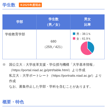
学生数
※2025年度現在
学生数
男女
学部
（男／女）
比率
学校教育学部
男：38.1％
女：61.9％
680
（259／421）
国公立大：大学改革支援・学位授与機構「大学基本情報」
（https://portal.niad.ac.jp/ptrt/table.html）より作成
私立大：大学ポートレート（https://portraits.niad.ac.jp/）より
作成
なお、募集停止した学部・学科を含むことがあります。
概要・特色