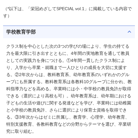
（*以下は、「栄冠めざしてSPECIAL vol.1」に掲載している内容で
す）
学校教育学部
クラス制を中心とした次の3つの学びの場により、学生の持てる
力を最大限に引き出すとともに、4年間の実地教育を通して教員
としての実践力を身につける。①4年間一貫したクラス制によ
り、入学から卒業・就職まで一人ひとりの成長を大切に支援す
る。②2年次からは、教科教育系、幼年教育系のいずれかのグル
ープにも所属する。教科教育系は各教科10グループに分かれ、教
科指導力などを高める。卒業時には小・中学校の教員免許が取得
できる（選択により高校も可）。幼年教育系は、幼年期における
子どもの生活や遊びに関する発達などを学び、卒業時には幼稚園
と小学校の教員免許、さらに選択により保育士資格を取得でき
る。③3年次からはゼミに所属し、教育学、心理学、幼年教育、
特別支援教育、各教科教育などの分野からテーマを選び、卒業研
究に取り組む。