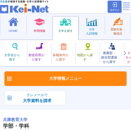
ログイン
大学
受験対策・
HOME
学問情報
大学を探す
入試情報
勉強法
推薦型・
オ
ひょうごきょういく
大学名から
都道府県か
各種条件か
地図から探
総合型選抜
キ
兵庫教育大学
探す
ら探す
ら探す
す
国立
から探す
か
お気に入り
大学情報
メニュー
テレメールで
大学資料を請求
兵庫教育大学
学部・学科