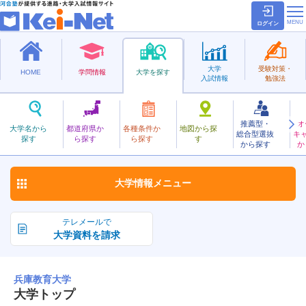
ログイン
大学
受験対策・
HOME
学問情報
大学を探す
入試情報
勉強法
推薦型・
オ
ひょうごきょういく
大学名から
都道府県か
各種条件か
地図から探
総合型選抜
キ
兵庫教育大学
探す
ら探す
ら探す
す
国立
から探す
か
お気に入り
大学情報
メニュー
テレメールで
大学資料を請求
兵庫教育大学
大学トップ