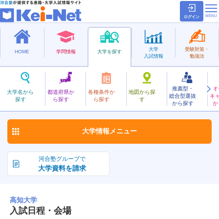
ログイン
大学
受験対策・
HOME
学問情報
大学を探す
入試情報
勉強法
推薦型・
オ
こうち
大学名から
都道府県か
各種条件か
地図から探
総合型選抜
キ
高知大学
探す
ら探す
ら探す
す
国立
から探す
か
お気に入り
大学情報
メニュー
河合塾グループで
大学資料を請求
高知大学
入試日程・会場