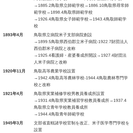
→1885.2鳥取県立師範学校→1886.10鳥取県尋常師
範学校→1898.4鳥取県師範学校
→1926.4鳥取県女子師範学校→1943.4鳥取師範学
校
1893年4月
鳥取県立病院米子支部病院創設
→1899.5鳥取県西伯郡立米子病院-1922.7財団法人
西伯郡米子病院と改称
→1925.4看護婦・産婆養成所開設→1927.4財団法
人米子病院と改称
1920年11月
鳥取高等農業学校設置
→1942.4鳥取高等農林学校-1944.4鳥取農林専門学
校と改称
1921年4月
鳥取県実業補修学校男教員養成所設置
→1931.4鳥取県実業補習学校教員養成所→1937.4
鳥取県立青年学校教員養成所
→1944.4鳥取青年師範学校
1945年3月
文部省直轄諸学校官制を改正、米子医学専門学校を
設置