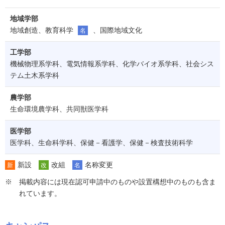
地域学部
地域創造、教育科学
、国際地域文化
名
工学部
機械物理系学科、電気情報系学科、化学バイオ系学科、社会シス
テム土木系学科
農学部
生命環境農学科、共同獣医学科
医学部
医学科、生命科学科、保健－看護学、保健－検査技術科学
新設
改組
名称変更
新
改
名
掲載内容には現在認可申請中のものや設置構想中のものも含ま
れています。