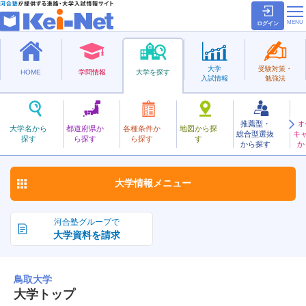
ログイン
大学
受験対策・
HOME
学問情報
大学を探す
入試情報
勉強法
推薦型・
オ
とっとり
大学名から
都道府県か
各種条件か
地図から探
総合型選抜
キ
鳥取大学
探す
ら探す
ら探す
す
国立
から探す
か
お気に入り
大学情報
メニュー
河合塾グループで
大学資料を請求
鳥取大学
大学トップ