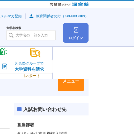
・メルマガ登録
教育関係者の方（Kei-Net Plus）
大学名検索
ログイン
大学の今
河合塾グループで
大学資料を請求
大学
トピック＆
レポート
大学情報
メニュー
入試お問い合わせ先
担当部署
学び・学生支援機構入試課