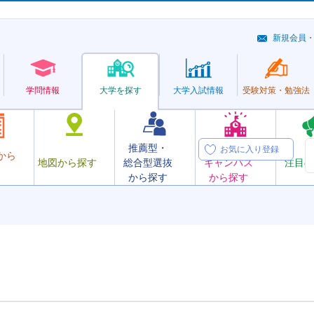
新規会員
学問情報
大学を探す
大学
入試情報
受験対策・
勉強法
推薦型・
オープン
お気に入り登録
から
地図から探す
総合型選抜
キャンパス
注目の
から探す
から探す