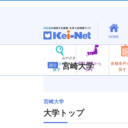
HOME
みやざき
大学名から
都道府県から
各種条件
宮崎大学
国立
探す
探す
探す
宮崎大学
大学トップ