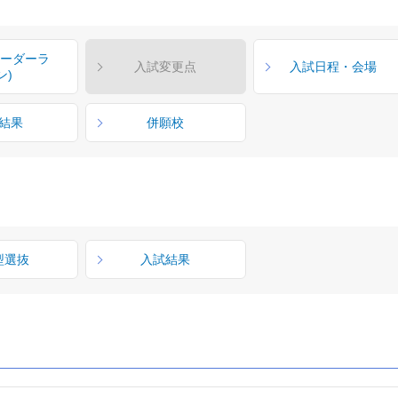
ボーダーラ
入試変更点
入試日程・会場
ン)
結果
併願校
型選抜
入試結果