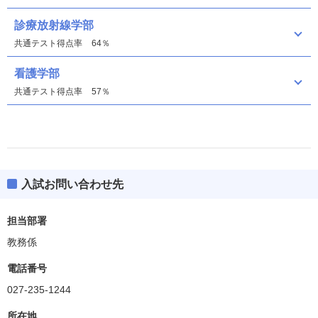
診療放射線学部
共通テスト得点率
64％
看護学部
共通テスト得点率
57％
入試お問い合わせ先
診療放射線学部
偏差値
47.5
担当部署
教務係
看護学部
偏差値
45.0
電話番号
027-235-1244
所在地