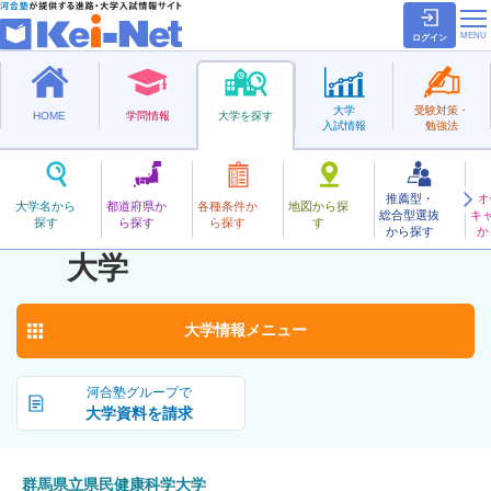
ログイン
大学
受験対策・
HOME
学問情報
大学を探す
入試情報
勉強法
推薦型・
オ
ぐんまけんりつけんみんけんこうかがく
大学名から
都道府県か
各種条件か
地図から探
総合型選抜
キ
群馬県立県民健康科学
探す
ら探す
ら探す
す
公立
から探す
か
お気に入り
大学
大学情報
メニュー
河合塾グループで
大学資料を請求
群馬県立県民健康科学大学