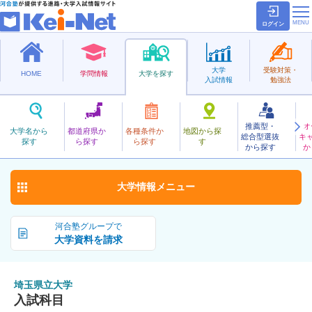
ログイン
大学
受験対策・
HOME
学問情報
大学を探す
入試情報
勉強法
推薦型・
オ
さいたまけんりつ
大学名から
都道府県か
各種条件か
地図から探
総合型選抜
キ
埼玉県立大学
探す
ら探す
ら探す
す
公立
から探す
か
お気に入り
大学情報
メニュー
河合塾グループで
大学資料を請求
埼玉県立大学
入試科目