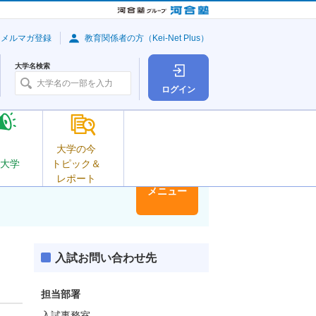
・メルマガ登録
教育関係者の方（Kei-Net Plus）
大学名検索
ログイン
大学の今
大学
トピック＆
レポート
大学情報
メニュー
入試お問い合わせ先
担当部署
入試事務室