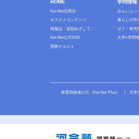
HOME
学問情報
Kei-Net活用法
みらいぶっ
オススメコンテンツ
暮らしの中
情報誌「栄冠めざして」
ゼミ・研究
Kei-Net公式SNS
大学×学問
受験クエスト
教育関係者の方（Kei-Net Plus）
大学