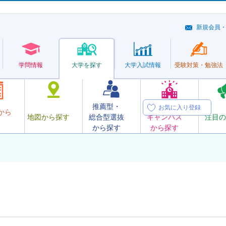
新規会員
学問情報
大学を探す
大学
入試情報
受験対策・
勉強法
推薦型・
オープン
お気に入り登録
から
地図から探す
総合型選抜
キャンパス
注目の
から探す
から探す