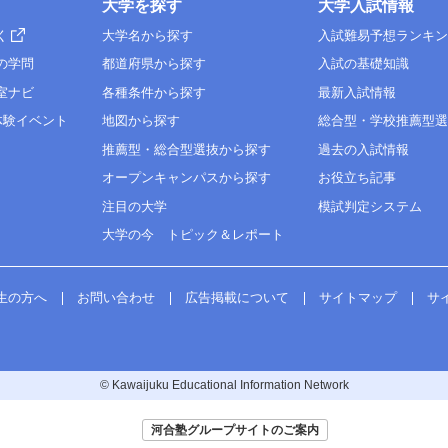
大学を探す
大学入試情報
く
大学名から探す
入試難易予想ランキ
の学問
都道府県から探す
入試の基礎知識
室ナビ
各種条件から探す
最新入試情報
体験イベント
地図から探す
総合型・学校推薦型
推薦型・総合型選抜から探す
過去の入試情報
オープンキャンパスから探す
お役立ち記事
注目の大学
模試判定システム
大学の今 トピック＆レポート
生の方へ
お問い合わせ
広告掲載について
サイトマップ
サ
© Kawaijuku Educational Information Network
河合塾グループサイトのご案内