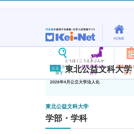
HOME
とうほくこうえきぶんか
大学名から
都道府県から
各種条件
東北公益文科大学
公立
探す
探す
探す
2026年4月公立大学法人化
東北公益文科大学
学部・学科