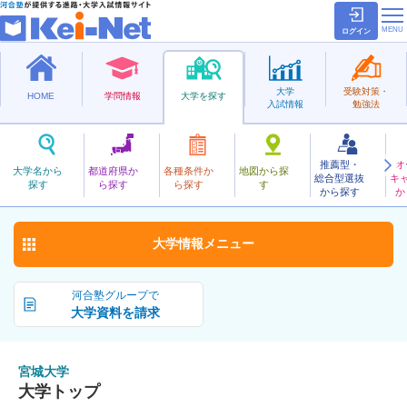
ログイン
大学
受験対策・
HOME
学問情報
大学を探す
入試情報
勉強法
推薦型・
オ
みやぎ
大学名から
都道府県か
各種条件か
地図から探
総合型選抜
キ
宮城大学
探す
ら探す
ら探す
す
公立
から探す
か
お気に入り
大学情報
メニュー
河合塾グループで
大学資料を請求
宮城大学
大学トップ